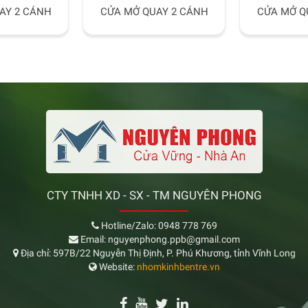
AY 2 CÁNH
CỬA MỞ QUAY 2 CÁNH
CỬA MỞ Q
CTY TNHH XD - SX - TM NGUYÊN PHONG
Hotline/Zalo: 0948 778 769
Email: nguyenphong.ppb@gmail.com
Địa chỉ: 597B/22 Nguyễn Thị Định, P. Phú Khương, tỉnh Vĩnh Long
Website:
nhomkinhbentre.vn