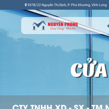
597B/22 Nguyễn Thị Định, P. Phú Khương, Vĩnh Long