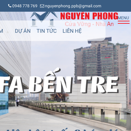
0948 778 769
nguyenphong.ppb@gmail.com
MENU
M
DỰ ÁN
TIN TỨC
LIÊN HỆ