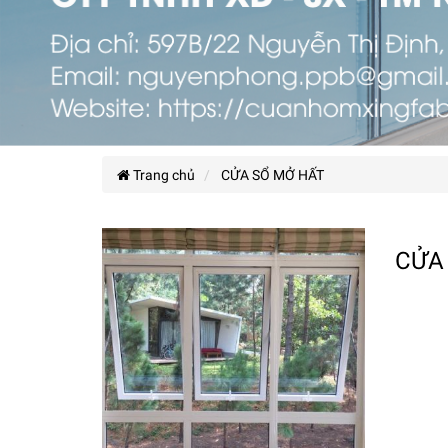
Trang chủ
CỬA SỔ MỞ HẤT
CỬA