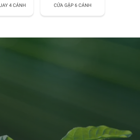
UAY 4 CÁNH
CỬA GẬP 6 CÁNH
CỬA SỔ